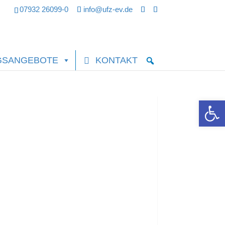
07932 26099-0
info@ufz-ev.de
GSANGEBOTE
KONTAKT
Werkzeugle