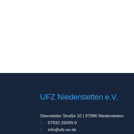
UFZ Niederstetten e.V.
Oberstetter Straße 10 | 97996 Niederstetten
07932 26099-0
info@ufz-ev.de