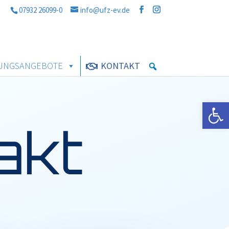
07932 26099-0
info@ufz-ev.de
UNGSANGEBOTE
KONTAKT
Werkzeugle
akt