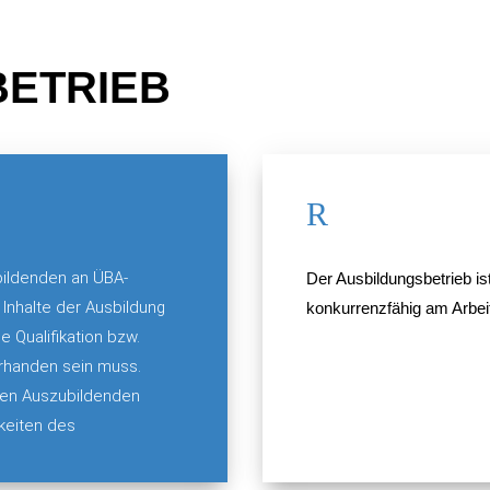
ETRIEB
R
bildenden an ÜBA-
Der Ausbildungsbetrieb is
 Inhalte der Ausbildung
konkurrenzfähig am Arbei
 Qualifikation bzw.
orhanden sein muss.
 den Auszubildenden
keiten des