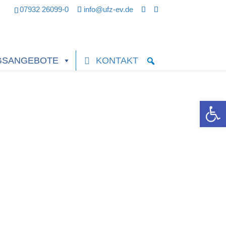
07932 26099-0
info@ufz-ev.de
GSANGEBOTE
KONTAKT
Werkzeugle