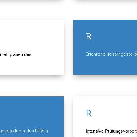
R
Erfahrene, festangestell
nlehrplänen des
R
ilungen durch das UFZ in
Intensive Prüfungsvorber